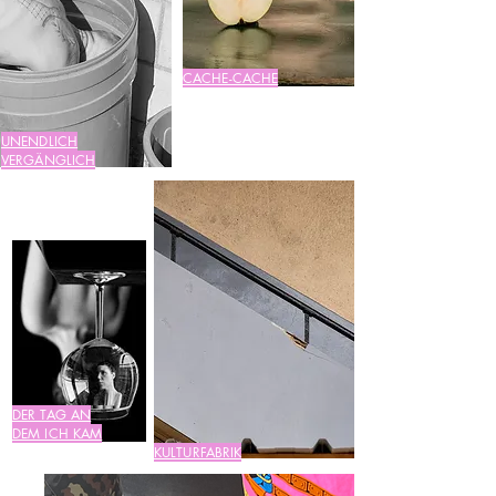
CACHE-CACHE
UNENDLICH
VERGÄNGLICH
DER TAG AN
DEM ICH KAM
KULTURFABRIK